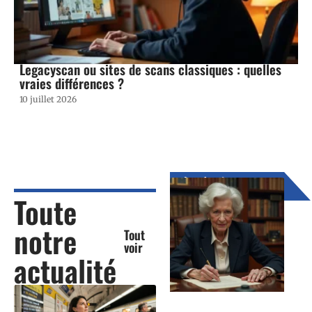
Legacyscan ou sites de scans classiques : quelles
vraies différences ?
10 juillet 2026
Les derniers
articles
Toute
notre
Tout
voir
actualité