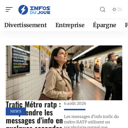
Divertissement
Entreprise
Épargne
F
Trafic Métro ratp :
6 août 2026
comprendre les
NEWS
Les messages d'info trafic du
messages d’info en
métro RATP utilisent un
vocabulaire normé que
…