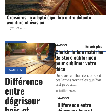
Croisières, le adapté équilibre entre détente,
aventure et évasion
31 juillet 2026
Maison
MAISON
En voir plus
Choisir le bon matériau
de store californien
pour sublimer votre
déco
MAISON
Un store californien, ce sont
Différence
ces lames verticales que l'on
fait pivoter
…
entre
31 juillet 2026
dégriseur
MAISON
Différence entre
bois et
dégriseur bois et