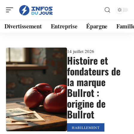
Divertissement
Entreprise
Épargne
Famill
14 juillet 2026
Histoire et
fondateurs de
la marque
Bullrot :
origine de
Bullrot
HABILLEMENT