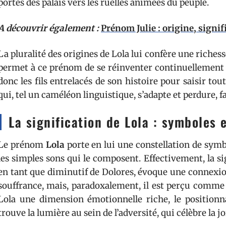
portes des palais vers les ruelles animées du peuple.
A découvrir également :
Prénom Julie : origine, signi
La pluralité des origines de Lola lui confère une riches
permet à ce prénom de se réinventer continuellement a
donc les fils entrelacés de son histoire pour saisir to
qui, tel un caméléon linguistique, s’adapte et perdure, f
La signification de Lola : symboles 
Le prénom
Lola
porte en lui une constellation de symb
les simples sons qui le composent. Effectivement, la 
en tant que diminutif de Dolores, évoque une connexio
souffrance, mais, paradoxalement, il est perçu comme 
Lola une dimension émotionnelle riche, le position
trouve la lumière au sein de l’adversité, qui célèbre la jo