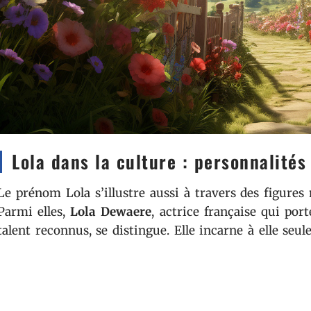
Lola dans la culture : personnalités
Le prénom Lola s’illustre aussi à travers des figure
Parmi elles,
Lola Dewaere
, actrice française qui po
talent reconnus, se distingue. Elle incarne à elle seu
transcende les simples statistiques pour toucher à l’a
personnalités telles que
Lola Flores
, icône de la chans
Herrera
, actrice espagnole de renom, confirme l’emp
travers les frontières.