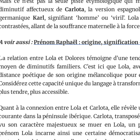
Mais ce n’est pas la seule piste étymologique qui 
diminutif affectueux de
Carlota
, la version espagno
germanique
Karl
, signifiant ‘homme’ ou ‘viril’. Lol
contrastées, allant de la souffrance maternelle à la force 
A voir aussi :
Prénom Raphaël : origine, signification
La relation entre Lola et Dolores témoigne d’une ten
moyen de diminutifs familiers. C’est ici que Lola, av
distance poétique de son origine mélancolique pour é
Considérez cette capacité unique du langage à transfor
plus tendre, plus accessible.
Quant à la connexion entre Lola et Carlota, elle révèl
courante dans la péninsule ibérique. Carlota, transposé
vu son caractère majestueux se muer en Lola, un p
prénom Lola incarne ainsi une certaine démocratisat