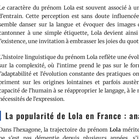
Le caractère du prénom Lola est souvent associé à une
d’entrain. Cette perception est sans doute influencé
semble danser sur la langue et évoquer des images d
cantonner à une simple étiquette, Lola devient ains
l’existence, une invitation à embrasser les joies du quo
L’histoire linguistique du prénom Lola reflète une évolu
sur la complexité, où l’intime prend le pas sur le fo
l’adaptabilité et l’évolution constante des pratiques o
priment sur les origines lointaines et parfois austè
capacité de l’humain à se réapproprier le langage, à le 
nécessités de l’expression.
La popularité de Lola en France : an
Dans l’hexagone, la trajectoire du prénom
Lola
mérite
ne s’est pas démentie depuis plusieurs années, s’