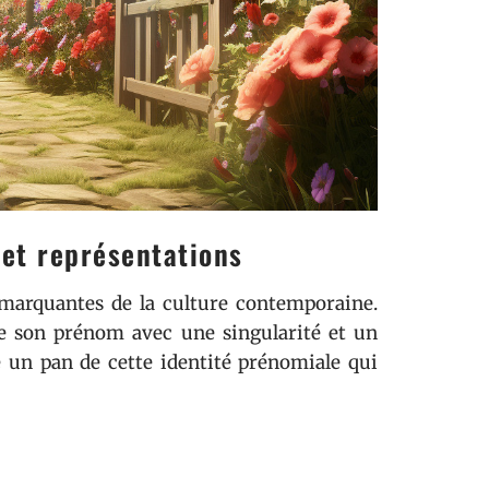
 et représentations
s marquantes de la culture contemporaine.
rte son prénom avec une singularité et un
le un pan de cette identité prénomiale qui
rt et à l’expression de soi. La présence de
on et de la danse espagnole, ou encore
Lola
reinte culturelle profonde de ce prénom à