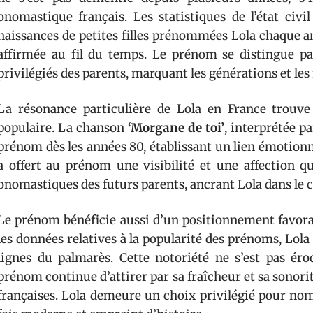
onomastique français. Les statistiques de l’état civ
naissances de petites filles prénommées Lola chaque an
affirmée au fil du temps. Le prénom se distingue par
privilégiés des parents, marquant les générations et l
La résonance particulière de Lola en France trouve
populaire. La chanson
‘Morgane de toi’
, interprétée pa
prénom dès les années 80, établissant un lien émotionn
a offert au prénom une visibilité et une affection q
onomastiques des futurs parents, ancrant Lola dans le 
Le prénom bénéficie aussi d’un positionnement favorab
les données relatives à la popularité des prénoms, Lol
lignes du palmarès. Cette notoriété ne s’est pas éro
prénom continue d’attirer par sa fraîcheur et sa sonorité
françaises. Lola demeure un choix privilégié pour no