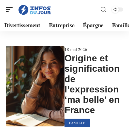
Divertissement
Entreprise
Épargne
Famill
18 mai 2026
Origine et
signification
de
l’expression
‘ma belle’ en
France
FAMILLE