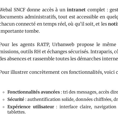
Webal SNCF donne accès à un
intranet
complet : ges
documents administratifs, tout est accessible en quelqu
chacun connecté en temps réel, où qu’il soit, et les
noti
importante tombe.
Pour les agents RATP, Urbanweb propose le même es
missions, outils RH et échanges sécurisés. Intraparis, c
des absences et rassemble toutes les démarches intern
Pour illustrer concrètement ces fonctionnalités, voici 
Fonctionnalités avancées
: tri des messages, accès dir
Sécurité
: authentification solide, données chiffrées, dr
Expérience utilisateur
: interface claire, navigatio
tablettes.