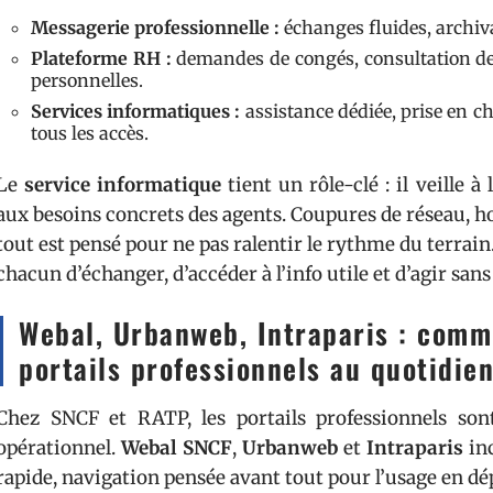
Messagerie professionnelle :
échanges fluides, archiva
Plateforme RH :
demandes de congés, consultation des
personnelles.
Services informatiques :
assistance dédiée, prise en ch
tous les accès.
Le
service informatique
tient un rôle-clé : il veille à 
aux besoins concrets des agents. Coupures de réseau, hor
tout est pensé pour ne pas ralentir le rythme du terrain
chacun d’échanger, d’accéder à l’info utile et d’agir sa
Webal, Urbanweb, Intraparis : comm
portails professionnels au quotidie
Chez SNCF et RATP, les portails professionnels son
opérationnel.
Webal SNCF
,
Urbanweb
et
Intraparis
inc
rapide, navigation pensée avant tout pour l’usage en d