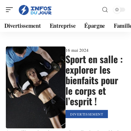
Divertissement
Entreprise
Épargne
Famill
16 mai 2024
Sport en salle :
explorer les
bienfaits pour
le corps et
l’esprit !
DIVERTISSEMENT