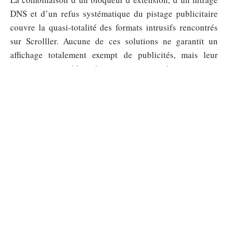
DNS et d’un refus systématique du pistage publicitaire
couvre la quasi-totalité des formats intrusifs rencontrés
sur Scrolller. Aucune de ces solutions ne garantit un
affichage totalement exempt de publicités, mais leur
superposition réduit les interruptions à un niveau
marginal.
Sommaire
NEWS
Trafic Métro ratp : comprendre les