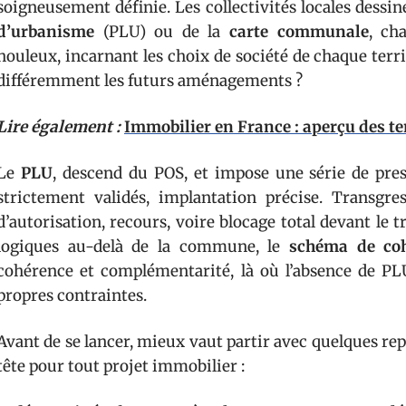
soigneusement définie. Les collectivités locales dessine
d’urbanisme
(PLU) ou de la
carte communale
, ch
houleux, incarnant les choix de société de chaque territo
différemment les futurs aménagements ?
Lire également :
Immobilier en France : aperçu des t
Le
PLU
, descend du POS, et impose une série de pre
strictement validés, implantation précise. Transgre
d’autorisation, recours, voire blocage total devant le 
logiques au-delà de la commune, le
schéma de cohé
cohérence et complémentarité, là où l’absence de PL
propres contraintes.
Avant de se lancer, mieux vaut partir avec quelques repè
tête pour tout projet immobilier :