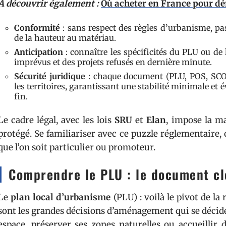
A découvrir également :
Où acheter en France pour dén
Conformité
: sans respect des règles d’urbanisme, pas
de la hauteur au matériau.
Anticipation
: connaître les spécificités du PLU ou de
imprévus et des projets refusés en dernière minute.
Sécurité juridique
: chaque document (PLU, POS, SCOT
les territoires, garantissant une stabilité minimale et 
fin.
Le cadre légal, avec les lois
SRU
et
Elan
, impose la ma
protégé. Se familiariser avec ce puzzle réglementaire, c
que l’on soit particulier ou promoteur.
Comprendre le PLU : le document cl
Le
plan local d’urbanisme
(PLU) : voilà le pivot de la 
sont les grandes décisions d’aménagement qui se décide
espace, préserver ses zones naturelles ou accueillir