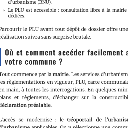
d’urbanisme (RNU).
Le PLU est accessible : consultation libre à la mairi
dédiées.
Parcourir le PLU avant tout dépôt de dossier offre une c
réalisation suivra sans surprise brutale.
Où et comment accéder facilement 
votre commune ?
Tout commence par la
mairie
. Les services d’urbanis
les règlementations en vigueur, PLU, carte communale,
en main, à toutes les interrogations. En quelques minu
plans et règlements, d’échanger sur la constructib
déclaration préalable
.
L’accès se modernise : le
Géoportail de l’urbani
d’urbanisme
applicables. On y sélectionne une comm