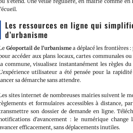
ou s’étend. Une veille régulière, en mairie comme en l
l’écueil.
Les ressources en ligne qui simplif
d’urbanisme
Le
Géoportail de l’urbanisme
a déplacé les frontières 
pour accéder aux plans locaux, cartes communales ou 
la commune, visualisez instantanément les règles du s
L’expérience utilisateur a été pensée pour la rapidit
lancer sa démarche sans attendre.
Les sites internet de nombreuses mairies suivent le
règlements et formulaires accessibles à distance, par
transmettre son dossier de demande en ligne. Télécha
notifications d’avancement : le numérique change 
avancer efficacement, sans déplacements inutiles.