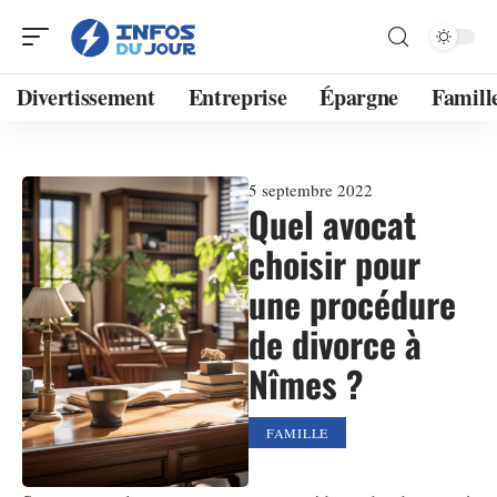
Divertissement
Entreprise
Épargne
Famill
5 septembre 2022
Quel avocat
choisir pour
une procédure
de divorce à
Nîmes ?
FAMILLE