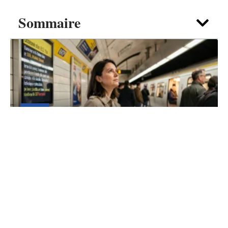
Sommaire
NEWS
Trafic Métro ratp : comprendre les
messages d’info en quelques secondes
6 août 2026
Contact
Mentions Légales
Sitemap