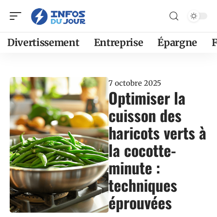
Divertissement
Entreprise
Épargne
F
7 octobre 2025
Optimiser la
cuisson des
haricots verts à
la cocotte-
minute :
techniques
éprouvées