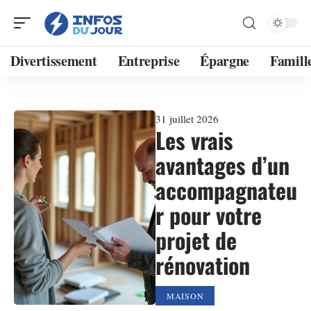
Divertissement
Entreprise
Épargne
Famill
31 juillet 2026
Les vrais
avantages d’un
accompagnateu
r pour votre
projet de
rénovation
MAISON