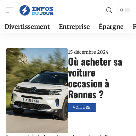
Divertissement
Entreprise
Épargne
F
15 décembre 2024
Où acheter sa
voiture
occasion à
Rennes ?
VOITURE