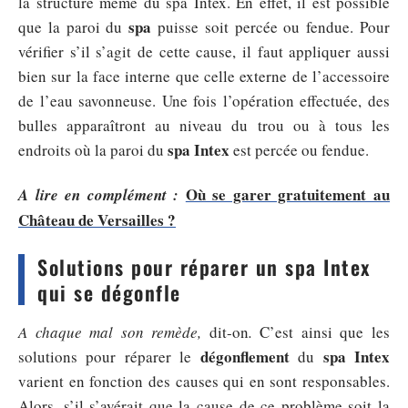
la structure même du spa Intex. En effet, il est possible
spa
que la paroi du
puisse soit percée ou fendue. Pour
vérifier s’il s’agit de cette cause, il faut appliquer aussi
bien sur la face interne que celle externe de l’accessoire
de l’eau savonneuse. Une fois l’opération effectuée, des
bulles apparaîtront au niveau du trou ou à tous les
spa Intex
endroits où la paroi du
est percée ou fendue.
Où se garer gratuitement au
A lire en complément :
Château de Versailles ?
Solutions pour réparer un spa Intex
qui se dégonfle
A chaque mal son remède,
dit-on
.
C’est ainsi que les
dégonflement
spa
Intex
solutions pour réparer le
du
varient en fonction des causes qui en sont responsables.
Alors, s’il s’avérait que la cause de ce problème soit la