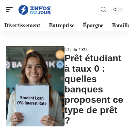
Divertissement
Entreprise
Épargne
Famill
23 juin 2025
Prêt étudiant
à taux 0 :
quelles
banques
proposent ce
type de prêt
?