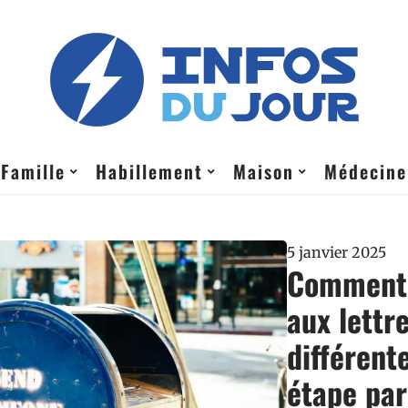
Famille
Habillement
Maison
Médecine
5 janvier 2025
Comment r
aux lettre
différent
étape par