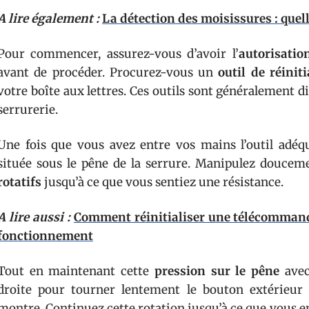
A lire également :
La détection des moisissures : quell
Pour commencer, assurez-vous d’avoir l’
autorisatio
avant de procéder. Procurez-vous un
outil de réiniti
votre boîte aux lettres. Ces outils sont généralement d
serrurerie.
Une fois que vous avez entre vos mains l’outil adéqu
située sous le pêne de la serrure. Manipulez douceme
rotatifs
jusqu’à ce que vous sentiez une résistance.
A lire aussi :
Comment réinitialiser une télécommand
fonctionnement
Tout en maintenant cette
pression sur le pêne
avec
droite pour tourner lentement le bouton extérieur 
montre. Continuez cette rotation jusqu’à ce que vous en