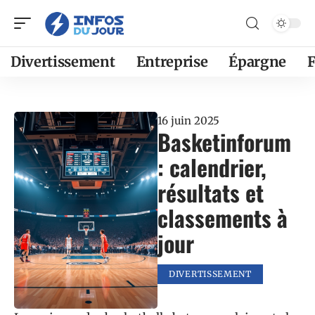
Divertissement
Entreprise
Épargne
F
16 juin 2025
Basketinforum
: calendrier,
résultats et
classements à
jour
DIVERTISSEMENT