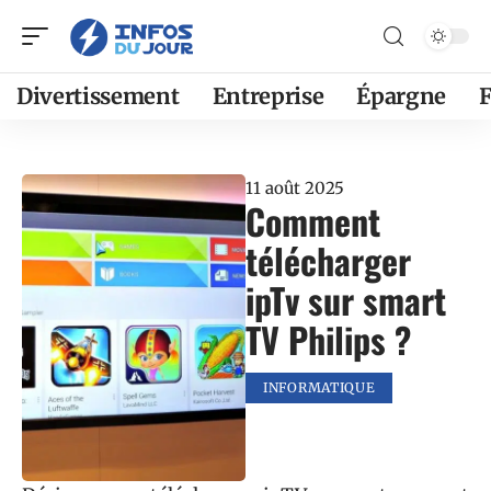
Divertissement
Entreprise
Épargne
F
11 août 2025
Comment
télécharger
ipTv sur smart
TV Philips ?
INFORMATIQUE